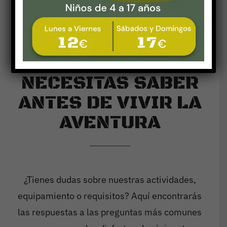
Inicio
»
Preguntas Frecuentes
Contacto
TODO LO QUE
NECESITAS SABER
ANTES DE VIVIR LA
AVENTURA
¿Tienes dudas sobre nuestras actividades,
equipamiento o requisitos? Aquí encontrarás
las respuestas a las preguntas más comunes